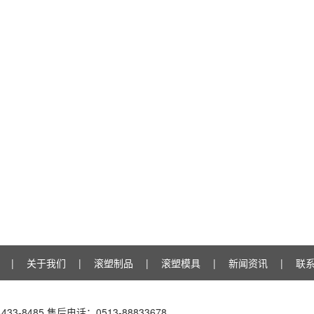
|
关于我们
|
滚塑制品
|
滚塑模具
|
新闻资讯
|
联
433-8485 售后电话：0513-88833678