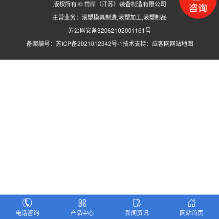
版权所有 © 岱岸（江苏）装备制造有限公司
主营业务：
滚塑模具
制造,
滚塑加工
,
滚塑制品
苏公网安备32062102001161号
备案编号：
苏ICP备2021012342号-1
技术支持：
应客网
网站地图
0.081136s
电话咨询
产品中心
新闻资讯
网站首页