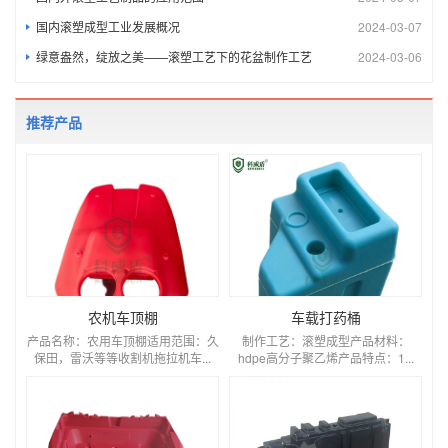
国内滚塑成型工业发展概况
2024-03-07
绿意盎然，绽放之美——滚塑工艺下的花盆制作工艺
2024-03-06
推荐产品
农机车顶棚
车载打药桶
产品名称：农用车顶棚适用范围：久
制作工艺：滚塑成型产品材料：
保田，雷沃等等收割机拖拉机车...
hdpe高分子聚乙烯产品特点：1...