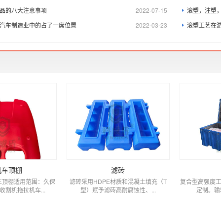
品的八大注意事项
2022-07-15
滚塑，注塑
汽车制造业中的占了一席位置
2022-03-23
滚塑工艺在
机车顶棚
滤砖
车顶棚适用范围：久保
滤砖采用HDPE材质和混凝土填充（T
复合型高强度工
割机拖拉机车...
型）赋予滤砖高耐腐蚀性、...
定制。输