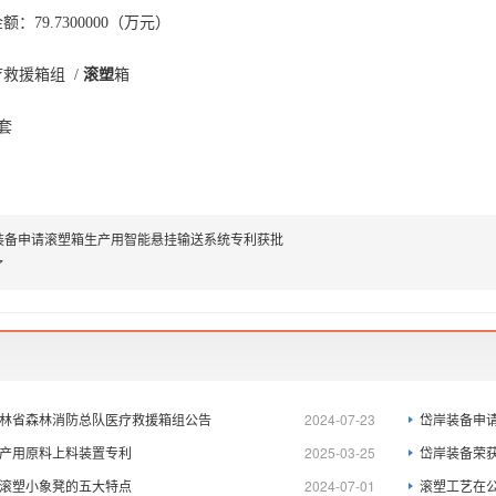
：79.7300000（万元）
救援箱组 /
滚塑
箱
8套
装备申请滚塑箱生产用智能悬挂输送系统专利获批
了
林省森林消防总队医疗救援箱组公告
2024-07-23
岱岸装备申
产用原料上料装置专利
2025-03-25
岱岸装备荣
滚塑小象凳的五大特点
2024-07-01
滚塑工艺在