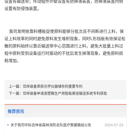
设置有输送带；传动组件外壁设置有防掉落装置，防掉落装置内侧
设置有防侵蚀装置。
我司发明依靠料槽板促使原料能够分批次且不间断进行上料，保
证上料效率的同时避免原料发生堆积现象，同时L形挡板有效保证松
散的原料始终以靠近输送带中心范围进行上料，避免大批量上料过
程中原料受到设备运行时振动的干扰后发生掉落现象，避免原料损
耗增加。
上一篇：
岱岸装备荣获光学仪器储存的重要专利
下一篇：
岱岸装备申请滚塑箱生产用智能悬挂输送系统专利获批
推荐资讯
关于我司中标吉林省森林消防总队医疗救援箱组公告
2024-07-23