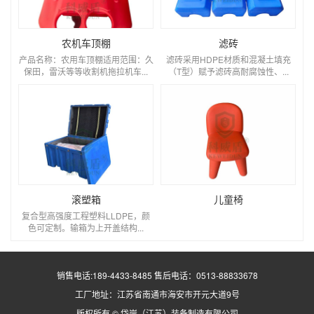
农机车顶棚
滤砖
产品名称：农用车顶棚适用范围：久
滤砖采用HDPE材质和混凝土填充
保田，雷沃等等收割机拖拉机车...
（T型）赋予滤砖高耐腐蚀性、...
滚塑箱
儿童椅
复合型高强度工程塑料LLDPE，颜
色可定制。输箱为上开盖结构...
销售电话:189-4433-8485 售后电话：0513-88833678
工厂地址：江苏省南通市海安市开元大道9号
版权所有 © 岱岸（江苏）装备制造有限公司