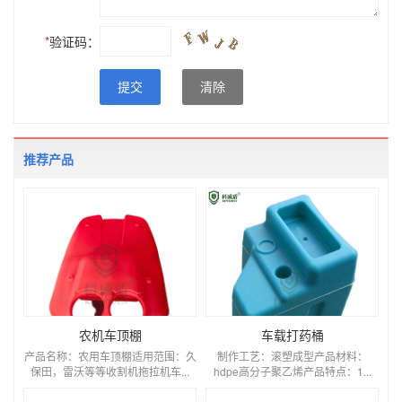
*
验证码：
提交
清除
推荐产品
农机车顶棚
车载打药桶
产品名称：农用车顶棚适用范围：久
制作工艺：滚塑成型产品材料：
保田，雷沃等等收割机拖拉机车...
hdpe高分子聚乙烯产品特点：1...