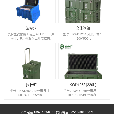
滚塑箱
文体箱组
复合型高强度工程塑料LLDPE，颜
型号：KWD1254 外形尺寸：
色可定制。输箱为上开盖结构...
1200*500...
拉杆箱
KWD1065(220L)
型号：KWD604332外形尺寸：
型号：KWD1065外形尺寸：
600*430*325mm...
1070*630*497mm内...
销售电话:189-4433-8485 售后电话：0513-88833678