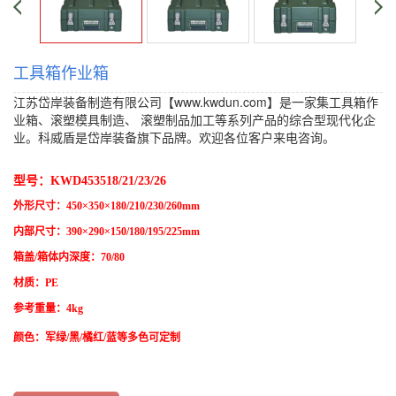
工具箱作业箱
江苏岱岸装备制造有限公司【www.kwdun.com】是一家集工具箱作
业箱、
滚塑模具制造
、
滚塑制品加工
等系列产品的综合型现代化企
业。科威盾是岱岸装备旗下品牌。欢迎各位客户来电咨询。
价格：
{content.click}元 批发价：{content.click}元
型号：KWD453518/21/23/26
外形尺寸：450×350×180/210/230/260mm
内部尺寸：390×290×150/180/195/225mm
箱盖/箱体内深度：70/80
材质：PE
参考重量：4kg
颜色：军绿/黑/橘红/蓝等多色可定制