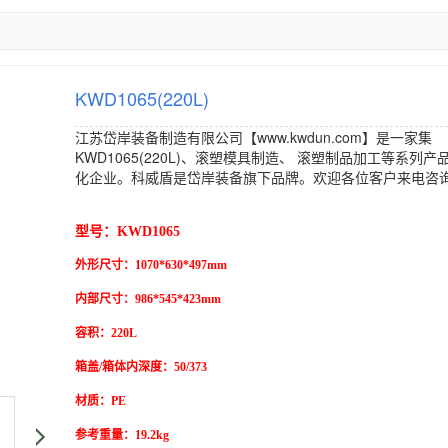
KWD1065(220L)
江苏岱岸装备制造有限公司【www.kwdun.com】是一家集
KWD1065(220L)、
滚塑模具制造
、
滚塑制品加工
等系列产
化企业。科威盾是岱岸装备旗下品牌。欢迎各位客户来电咨
{content.click}元 批发价：{content.click}元
型号：KWD1065
外形尺寸：1070*630*497mm
内部尺寸：986*545*423mm
容积：220L
箱盖/箱体内深度：50/373
材质：PE
参考重量：19.2kg