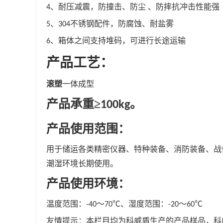
、耐压减震，防撞击、防尘
、防摔抗冲击性能强
4
、
不锈钢配件，防腐蚀、耐盐雾
5
304
、箱体之间支持堆码，可进行长途运输
6
产品工艺：
滚塑
一体成型
产品承重
≥
。
100kg
产品使用范围：
用于储运各类精密仪器、特种装备、消防装备、战
潮湿环境长期使用。
产品使用环境：
温度范围：
～
℃、湿度范围：
～
℃
-40
70
-20
60
友情提示：本栏目均为科威盾生产的产品样品，科