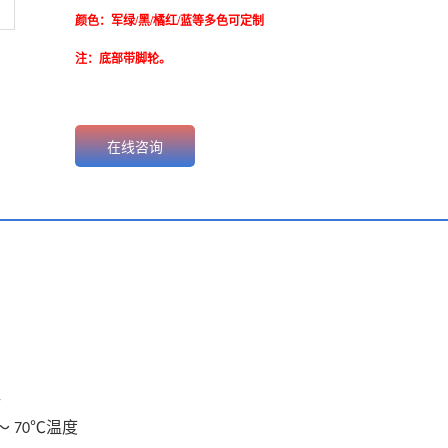
颜色：军绿/黑/橘红/蓝等多色可定制
注：底部带脚轮。
在线咨询
尘
～
℃温度
70