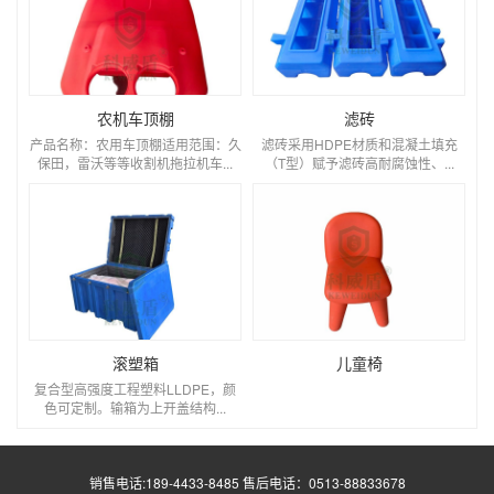
农机车顶棚
滤砖
产品名称：农用车顶棚适用范围：久
滤砖采用HDPE材质和混凝土填充
保田，雷沃等等收割机拖拉机车...
（T型）赋予滤砖高耐腐蚀性、...
滚塑箱
儿童椅
复合型高强度工程塑料LLDPE，颜
色可定制。输箱为上开盖结构...
销售电话:189-4433-8485 售后电话：0513-88833678