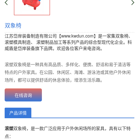
双象椅
江苏岱岸装备制造有限公司【www.kwdun.com】是一家集双象椅、
滚塑模具制造
、
滚塑制品加工
等系列产品的综合型现代化企业。科
威盾是岱岸装备旗下品牌。欢迎各位客户来电咨询。
价格：
{content.click}元 批发价：{content.click}元
滚塑双象椅是一种具有高品质、多样化、便携、舒适和易于清洁等
特点的户外家具。在公园、休闲区、海滩、游泳池或其他户外休闲
场所，都可以提供舒适的休息体验，增添生活乐趣。
在线咨询
产品详情
滚塑
双象椅，是一款广泛应用于户外休闲场所的家具，具有以下特
点：