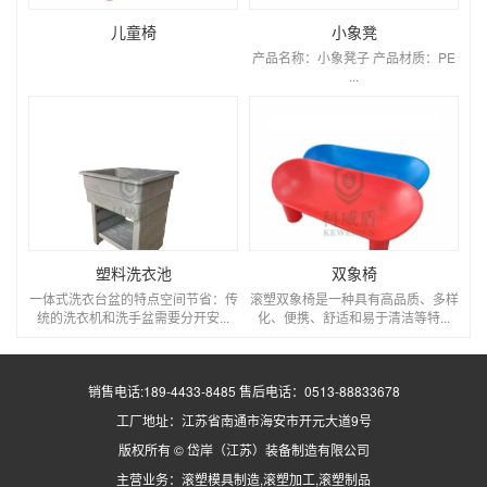
儿童椅
小象凳
产品名称：小象凳子 产品材质：PE
...
塑料洗衣池
双象椅
一体式洗衣台盆的特点空间节省：传
滚塑双象椅是一种具有高品质、多样
统的洗衣机和洗手盆需要分开安...
化、便携、舒适和易于清洁等特...
销售电话:189-4433-8485 售后电话：0513-88833678
工厂地址：江苏省南通市海安市开元大道9号
版权所有 © 岱岸（江苏）装备制造有限公司
主营业务：
滚塑模具
制造,
滚塑加工
,
滚塑制品