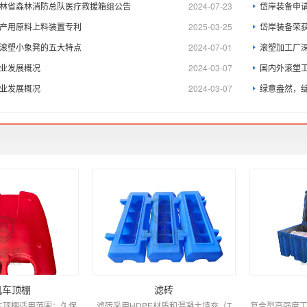
林省森林消防总队医疗救援箱组公告
2024-07-23
岱岸装备申
产用原料上料装置专利
2025-03-25
岱岸装备荣
滚塑小象凳的五大特点
2024-07-01
滚塑加工厂深
业发展概况
2024-03-07
国内外滚塑
业发展概况
2024-03-07
绿意盎然，
机车顶棚
滤砖
车顶棚适用范围：久保
滤砖采用HDPE材质和混凝土填充（T
复合型高强度工