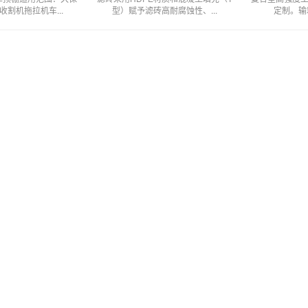
割机拖拉机车...
型）赋予滤砖高耐腐蚀性、...
定制。输