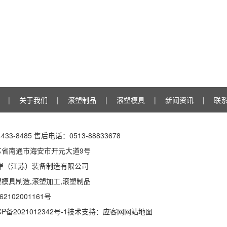
|
关于我们
|
滚塑制品
|
滚塑模具
|
新闻资讯
|
联
433-8485 售后电话：0513-88833678
苏省南通市海安市开元大道9号
岱岸（江苏）装备制造有限公司
塑模具
制造,
滚塑加工
,
滚塑制品
2102001161号
CP备2021012342号-1
技术支持：
应客网
网站地图