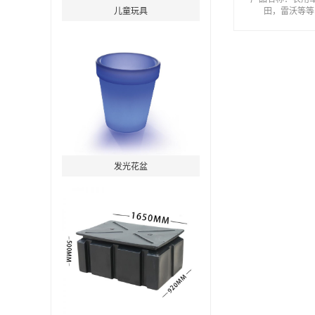
田，雷沃等等收
儿童玩具
发光花盆