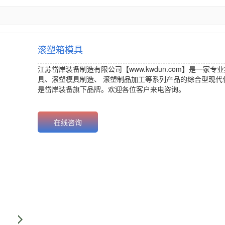
滚塑箱模具
江苏岱岸装备制造有限公司【www.kwdun.com】是一家专
具、
滚塑模具制造
、
滚塑制品加工
等系列产品的综合型现代
是岱岸装备旗下品牌。欢迎各位客户来电咨询。
价格：{conten
发价：{content.click}元
在线咨询