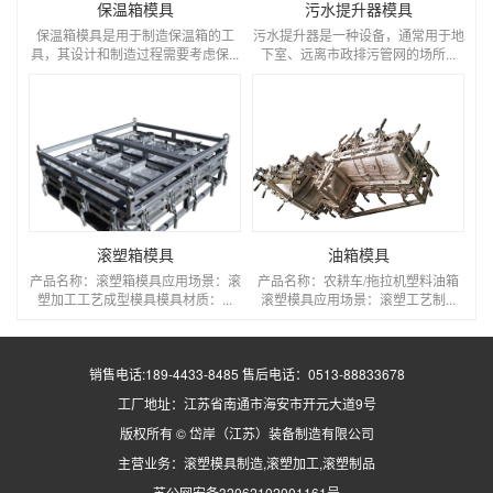
保温箱模具
污水提升器模具
保温箱模具是用于制造保温箱的工
污水提升器是一种设备，通常用于地
具，其设计和制造过程需要考虑保...
下室、远离市政排污管网的场所...
滚塑箱模具
油箱模具
产品名称：滚塑箱模具应用场景：滚
产品名称：农耕车/拖拉机塑料油箱
塑加工工艺成型模具模具材质：...
滚塑模具应用场景：滚塑工艺制...
销售电话:189-4433-8485 售后电话：0513-88833678
工厂地址：江苏省南通市海安市开元大道9号
版权所有 © 岱岸（江苏）装备制造有限公司
主营业务：
滚塑模具
制造,
滚塑加工
,
滚塑制品
苏公网安备32062102001161号