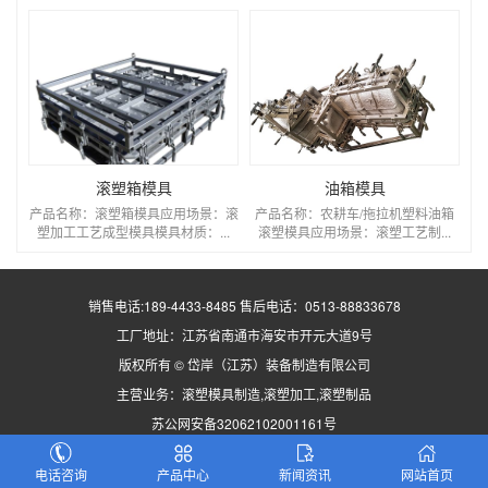
滚塑箱模具
油箱模具
产品名称：滚塑箱模具应用场景：滚
产品名称：农耕车/拖拉机塑料油箱
塑加工工艺成型模具模具材质：...
滚塑模具应用场景：滚塑工艺制...
销售电话:189-4433-8485 售后电话：0513-88833678
工厂地址：江苏省南通市海安市开元大道9号
版权所有 © 岱岸（江苏）装备制造有限公司
主营业务：
滚塑模具
制造,
滚塑加工
,
滚塑制品
苏公网安备32062102001161号
备案编号：
苏ICP备2021012342号-1
技术支持：
应客网
网站地图
0.093271s
电话咨询
产品中心
新闻资讯
网站首页